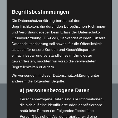
€
147,00
–
€
1.826,00
Begriffsbestimmungen
exkl. MwSt.
Versandkosten
zzgl.
Die Datenschutzerklärung beruht auf den
Lieferzeit:
7-10 Werktage
Begrifflichkeiten, die durch den Europäischen Richtlinien-
und Verordnungsgeber beim Erlass der Datenschutz-
Papiermusterbuch
Grundverordnung (DS-GVO) verwendet wurden. Unsere
€
10,00
Datenschutzerklärung soll sowohl für die Öffentlichkeit
exkl. 19 % MwSt.
als auch für unsere Kunden und Geschäftspartner
einfach lesbar und verständlich sein. Um dies zu
gewährleisten, möchten wir vorab die verwendeten
Begrifflichkeiten erläutern.
Wir verwenden in dieser Datenschutzerklärung unter
anderem die folgenden Begriffe:
a) personenbezogene Daten
KONTAKT
Personenbezogene Daten sind alle Informationen,
die sich auf eine identifizierte oder identifizierbare
natürliche Person (im Folgenden "betroffene
Person") beziehen. Als identifizierbar wird eine