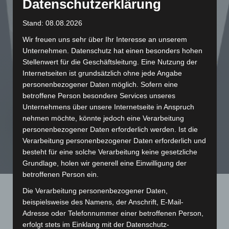
Papiermusterbuch
Datenschutzerklärung
Stand: 08.08.2026
?
Wir freuen uns sehr über Ihr Interesse an unserem
Unternehmen. Datenschutz hat einen besonders hohen
Stellenwert für die Geschäftsleitung. Eine Nutzung der
Internetseiten ist grundsätzlich ohne jede Angabe
by
on
in
A.SENCZYSZYN
15. MAI 2019
personenbezogener Daten möglich. Sofern eine
SONDERFARBENDRUCK
betroffene Person besondere Services unseres
Unternehmens über unsere Internetseite in Anspruch
nehmen möchte, könnte jedoch eine Verarbeitung
personenbezogener Daten erforderlich werden. Ist die
Verarbeitung personenbezogener Daten erforderlich und
besteht für eine solche Verarbeitung keine gesetzliche
Grundlage, holen wir generell eine Einwilligung der
betroffenen Person ein.
Die Verarbeitung personenbezogener Daten,
beispielsweise des Namens, der Anschrift, E-Mail-
Adresse oder Telefonnummer einer betroffenen Person,
erfolgt stets im Einklang mit der Datenschutz-
Alle Papiersorten zum Anfassen für eine Schutzgebühr