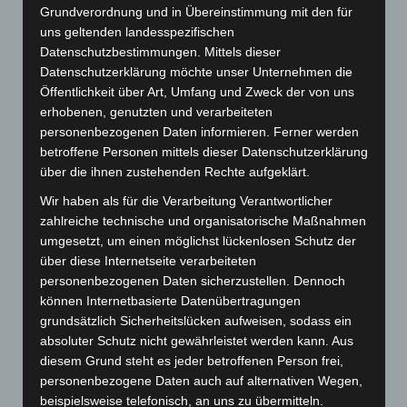
von 10 €. Einfach
hier
bestellen.
Grundverordnung und in Übereinstimmung mit den für
uns geltenden landesspezifischen
Datenschutzbestimmungen. Mittels dieser
Datenschutzerklärung möchte unser Unternehmen die
Öffentlichkeit über Art, Umfang und Zweck der von uns
erhobenen, genutzten und verarbeiteten
PAPIERMUSTERBUCH
personenbezogenen Daten informieren. Ferner werden
PRODUKTE
betroffene Personen mittels dieser Datenschutzerklärung
über die ihnen zustehenden Rechte aufgeklärt.
Jupp Briefumschläge
Wir haben als für die Verarbeitung Verantwortlicher
zahlreiche technische und organisatorische Maßnahmen
umgesetzt, um einen möglichst lückenlosen Schutz der
Jupp Visitenkarten
über diese Internetseite verarbeiteten
personenbezogenen Daten sicherzustellen. Dennoch
können Internetbasierte Datenübertragungen
grundsätzlich Sicherheitslücken aufweisen, sodass ein
Jupp Briefbogen
absoluter Schutz nicht gewährleistet werden kann. Aus
diesem Grund steht es jeder betroffenen Person frei,
personenbezogene Daten auch auf alternativen Wegen,
beispielsweise telefonisch, an uns zu übermitteln.
Schreibblock DinA4