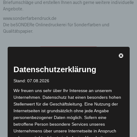
Briefumschläge und erstellen Ihnen auch gerne weitere individuelle
Angebote.
www.sonderfarbendruck.de
Die beSONDERe Onlinedruckerei für Sonderfarben und
Qualitätspapier.
Echte Sonderfarben!
Im Offsetdruck!
Datenschutzerklärung
Stand: 07.08.2026
Pantone, HKS, Metallic und Neon
Wir freuen uns sehr über Ihr Interesse an unserem
Unternehmen. Datenschutz hat einen besonders hohen
Stellenwert für die Geschäftsleitung. Eine Nutzung der
Qualität aus über 40 Jahren im Druck!
Internetseiten ist grundsätzlich ohne jede Angabe
personenbezogener Daten möglich. Sofern eine
betroffene Person besondere Services unseres
Riesige Papier- und Farbauswahl!
Unternehmens über unsere Internetseite in Anspruch