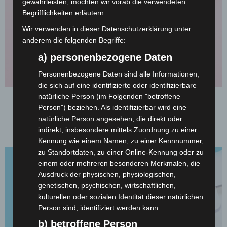
gewährleisten, möchten wir vorab die verwendeten
Begrifflichkeiten erläutern.
Wir verwenden in dieser Datenschutzerklärung unter
anderem die folgenden Begriffe:
a) personenbezogene Daten
Personenbezogene Daten sind alle Informationen,
die sich auf eine identifizierte oder identifizierbare
natürliche Person (im Folgenden "betroffene
Visitenkarten
Person") beziehen. Als identifizierbar wird eine
natürliche Person angesehen, die direkt oder
Geben Sie Ihrem Auftritt eine besondere Note.
indirekt, insbesondere mittels Zuordnung zu einer
Mit Visitenkarten bedruckt mit Sonderfarben.
Kennung wie einem Namen, zu einer Kennnummer,
zu Standortdaten, zu einer Online-Kennung oder zu
einem oder mehreren besonderen Merkmalen, die
Ausdruck der physischen, physiologischen,
genetischen, psychischen, wirtschaftlichen,
kulturellen oder sozialen Identität dieser natürlichen
Person sind, identifiziert werden kann.
b) betroffene Person