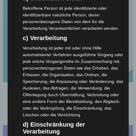
Betroffene Person ist jede identifizierte oder
identifizierbare natürliche Person, deren
personenbezogene Daten von dem für die
Verarbeitung Verantwortlichen verarbeitet werden.
c) Verarbeitung
Verarbeitung ist jeder mit oder ohne Hilfe
automatisierter Verfahren ausgeführte Vorgang oder
jede solche Vorgangsreihe im Zusammenhang mit
personenbezogenen Daten wie das Erheben, das
Erfassen, die Organisation, das Ordnen, die
Speicherung, die Anpassung oder Veränderung, das
Auslesen, das Abfragen, die Verwendung, die
Briefumschläge
Offenlegung durch Übermittlung, Verbreitung oder
eine andere Form der Bereitstellung, den Abgleich
Ein hochwertiger Briefumschlag macht neugierig!
oder die Verknüpfung, die Einschränkung, das
Und im Gegensatz zu unbedruckten Umschlägen, wird dieser
Löschen oder die Vernichtung.
wesentlich häufiger geöffnet.
d) Einschränkung der
Verarbeitung