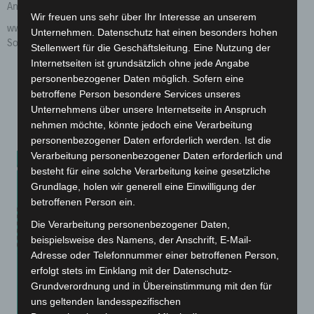
Angebote.
Wir freuen uns sehr über Ihr Interesse an unserem
www.sonderfarbendruck.de: Die beSONDERe Onlinedruckerei für
Unternehmen. Datenschutz hat einen besonders hohen
Sonderfarben und Qualitätspapier.
Stellenwert für die Geschäftsleitung. Eine Nutzung der
Internetseiten ist grundsätzlich ohne jede Angabe
Echte Sonderfarben (Pantone, HKS, Metallic & Neon
personenbezogener Daten möglich. Sofern eine
Große Papierauswahl mit vielen Farben & Oberflächen
betroffene Person besondere Services unseres
Perslönliche Beratung druch unsere Experten
Unternehmens über unsere Internetseite in Anspruch
Erfahrung aus über 40 Jahren im Druck!
nehmen möchte, könnte jedoch eine Verarbeitung
personenbezogener Daten erforderlich werden. Ist die
Verarbeitung personenbezogener Daten erforderlich und
besteht für eine solche Verarbeitung keine gesetzliche
Grundlage, holen wir generell eine Einwilligung der
betroffenen Person ein.
Die Verarbeitung personenbezogener Daten,
beispielsweise des Namens, der Anschrift, E-Mail-
Adresse oder Telefonnummer einer betroffenen Person,
erfolgt stets im Einklang mit der Datenschutz-
Grundverordnung und in Übereinstimmung mit den für
uns geltenden landesspezifischen