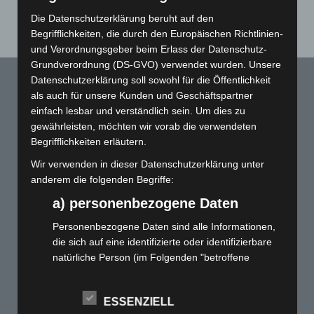
Die Datenschutzerklärung beruht auf den
Begrifflichkeiten, die durch den Europäischen Richtlinien-
und Verordnungsgeber beim Erlass der Datenschutz-
Grundverordnung (DS-GVO) verwendet wurden. Unsere
Datenschutzerklärung soll sowohl für die Öffentlichkeit
als auch für unsere Kunden und Geschäftspartner
KONTAKT
einfach lesbar und verständlich sein. Um dies zu
gewährleisten, möchten wir vorab die verwendeten
Begrifflichkeiten erläutern.
089 / 68 99 80 11
Wir verwenden in dieser Datenschutzerklärung unter
info@sonderfarbendruck.de
anderem die folgenden Begriffe:
sonderfarbendruck.de
a) personenbezogene Daten
c/o DRUCK-Kultur GmbH
Osterfeldstraße 90
Personenbezogene Daten sind alle Informationen,
85737 Ismaning bei München
die sich auf eine identifizierte oder identifizierbare
natürliche Person (im Folgenden "betroffene
Person") beziehen. Als identifizierbar wird eine
natürliche Person angesehen, die direkt oder
NEWS
FIRMA
UNSERE
PARTNER
ESSENZIELL
indirekt, insbesondere mittels Zuordnung zu einer