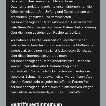
Datenschutzbestimmungen. Mittels dieser
Wir drucken echte Sonderfarben, dabei machen wir keinen
Datenschutzerklärung möchte unser Unternehmen die
Unterschied zu Tönen aus der HKS oder Pantoneskala. Für
Öffentlichkeit über Art, Umfang und Zweck der von uns
uns sind Sonderfarben (auch Metallic) keine Extrawünsche,
erhobenen, genutzten und verarbeiteten
sondern wir drucken Sonderfarben ohne Aufpreis. Und zwar
personenbezogenen Daten informieren. Ferner werden
echte Sonderfarben, denn wir lassen unsere Farben stets
betroffene Personen mittels dieser Datenschutzerklärung
individuell anmischen und drucken aus Überzeugung nicht
über die ihnen zustehenden Rechte aufgeklärt.
aus der Euroskala und zu 100% im Offsetdruck.
Wir haben als für die Verarbeitung Verantwortlicher
Sonderfarbendruck.de ist Ihre
zahlreiche technische und organisatorische Maßnahmen
Onlinedruckerei für besondere
umgesetzt, um einen möglichst lückenlosen Schutz der
Spezifikationen auf speziellen Papieren.
über diese Internetseite verarbeiteten
Das Portal wird betrieben von der DRUCK-Kultur GmbH, einer
personenbezogenen Daten sicherzustellen. Dennoch
alteingesessenen mittelständischen Münchner Druckerei.
können Internetbasierte Datenübertragungen
Sonderfarbendruck.de ist ein Online-Druck-Portal, auf dem
grundsätzlich Sicherheitslücken aufweisen, sodass ein
Sie keine 08/15-Produkte finden, sondern Druckerzeugnisse
absoluter Schutz nicht gewährleistet werden kann. Aus
aus hervorragender Qualität, gedruckt mit jahrelanger
diesem Grund steht es jeder betroffenen Person frei,
Erfahrung und Qualitätsbewusstsein.
personenbezogene Daten auch auf alternativen Wegen,
beispielsweise telefonisch, an uns zu übermitteln.
Benötigen Sie noch weitere Produkte in Sonderfarben, wie z.
B. Flyer etc.? Dann
kontaktieren
Sie uns. Wir unterbreiten
Ihnen gerne ein individuelles Angebot.
Begriffsbestimmungen