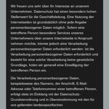
Wir freuen uns sehr über Ihr Interesse an unserem
Unternehmen. Datenschutz hat einen besonders hohen
Olin Briefbogen – Der Koala unter den
Stellenwert für die Geschäftsleitung. Eine Nutzung der
Papieren
Internetseiten ist grundsätzlich ohne jede Angabe
Sonderfarbendruck.de bietet Ihnen hochwertigen und
personenbezogener Daten möglich. Sofern eine
exklusiven Druck zu günstigen Preisen. Entdecken Sie die
betroffene Person besondere Services unseres
Vielfalt unserer hochwertigen Papiersorten, die Ihr
Unternehmens über unsere Internetseite in Anspruch
Briefpapier zu etwas ganz Besonderem machen.
nehmen möchte, könnte jedoch eine Verarbeitung
Sonderfarben sind bei uns kein Extrawunsch, sondern
personenbezogener Daten erforderlich werden. Ist die
Programm.
Verarbeitung personenbezogener Daten erforderlich und
besteht für eine solche Verarbeitung keine gesetzliche
Hochwertige Drucksachen in Sonderfarben
Grundlage, holen wir generell eine Einwilligung der
aus Ihrer qualitätsbewussten und
betroffenen Person ein.
preisgünstigen Onlinedruckerei
Sonderfarbendruck.de
Die Verarbeitung personenbezogener Daten,
beispielsweise des Namens, der Anschrift, E-Mail-
Wir produzieren Ihre Drucksachen in Sonderfarben auf
Adresse oder Telefonnummer einer betroffenen Person,
verschiedenen Feinpapieren. Dabei haben Sie die Wahl aus
erfolgt stets im Einklang mit der Datenschutz-
Papieren von Gmund, Römerturm etc. Ist die von Ihnen
Grundverordnung und in Übereinstimmung mit den für
gesuchte Papiersorte nicht dabei, so bestellen wir diese
uns geltenden landesspezifischen
gerne für Sie individuell.