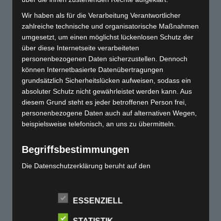
Wir haben als für die Verarbeitung Verantwortlicher
zahlreiche technische und organisatorische Maßnahmen
089 / 68 99 80 11
umgesetzt, um einen möglichst lückenlosen Schutz der
info@sonderfarbendruck.de
über diese Internetseite verarbeiteten
sonderfarbendruck.de
personenbezogenen Daten sicherzustellen. Dennoch
c/o DRUCK-Kultur GmbH
können Internetbasierte Datenübertragungen
Osterfeldstraße 90
grundsätzlich Sicherheitslücken aufweisen, sodass ein
85737 Ismaning bei München
absoluter Schutz nicht gewährleistet werden kann. Aus
diesem Grund steht es jeder betroffenen Person frei,
personenbezogene Daten auch auf alternativen Wegen,
NEWS
FIRMA
UNSERE
beispielsweise telefonisch, an uns zu übermitteln.
PARTNER
Allgemeine
Nicht den
Begriffsbestimmungen
www.papyrus.com
Geschäftsbedingungen
gewünschte
www.papierunion.de
Datenschutzbelehrung
Die Datenschutzerklärung beruht auf den
n Artikel
www.antalis.de
Zahlungsarten
Begrifflichkeiten, die durch den Europäischen Richtlinien-
gefunden?
www.metapaper.io
Versandarten
und Verordnungsgeber beim Erlass der Datenschutz-
Mehr lesen»
www.fedrigoni.de
Grundverordnung (DS-GVO) verwendet wurden. Unsere
FAQ
ESSENZIELL
www.gmund.com
Datenschutzerklärung soll sowohl für die Öffentlichkeit
Widerrufsbelehrung
als auch für unsere Kunden und Geschäftspartner
STATISTIK
www.roemerturm.de