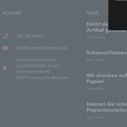
Wir ve
Begrif
KONTAKT
NEWS
Nicht den gewü
P
Artikel gefund
089 / 68 99 80 11
i
Mehr lesen»
P
info@sonderfarbendruck.de
d
Schmuckfarben
e
sonderfarbendruck.de
Mehr lesen»
K
c/o DRUCK-Kultur GmbH
d
Osterfeldstraße 90
k
Wir drucken au
85737 Ismaning bei München
w
Papier!
b
Mehr lesen»
B
Kennen Sie sch
d
Papiermusterb
V
Mehr lesen»
c