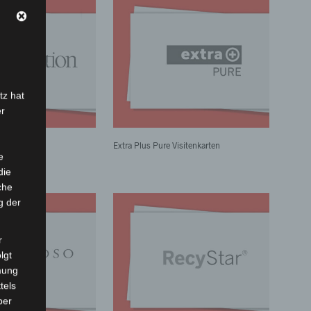
OCK
tz hat
er
tenkarten
Extra Plus Pure Visitenkarten
e
die
che
g der
r
lgt
mung
tels
ber