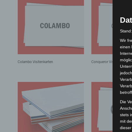
Dat
Stand
Wir fr
einen 
Intern
möglic
Colambo Visitenkarten
Conqueror Visitenkarten
Unter
jedoch
Verarb
Verarb
betrof
Die Ve
Anschr
stets 
mit de
dieser