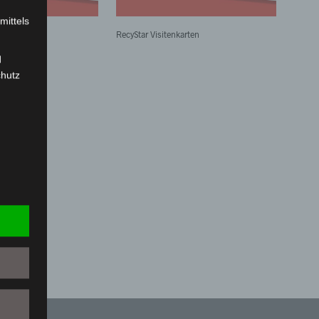
mittels
karten
RecyStar Visitenkarten
d
chutz
rson
z-
g soll
r
 vorab