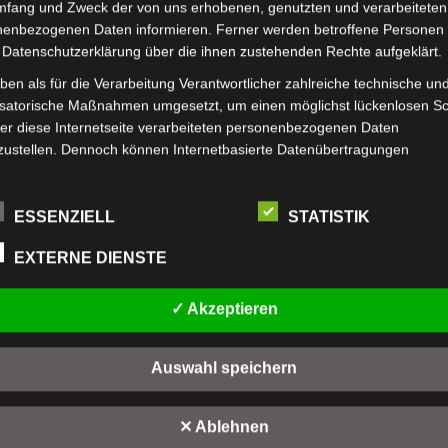
mfang und Zweck der von uns erhobenen, genutzten und verarbeiteten
enbezogenen Daten informieren. Ferner werden betroffene Personen 
Original Gmund Visitenkarten
Precioso Visiten
 Datenschutzerklärung über die ihnen zustehenden Rechte aufgeklärt.
ben als für die Verarbeitung Verantwortlicher zahlreiche technische un
isatorische Maßnahmen umgesetzt, um einen möglichst lückenlosen S
er diese Internetseite verarbeiteten personenbezogenen Daten
zustellen. Dennoch können Internetbasierte Datenübertragungen
ätzlich Sicherheitslücken aufweisen, sodass ein absoluter Schutz nicht
leistet werden kann. Aus diesem Grund steht es jeder betroffenen Pe
personenbezogene Daten auch auf alternativen Wegen, beispielsweise
ESSENZIELL
STATISTIK
nisch, an uns zu übermitteln.
EXTERNE DIENSTE
riffsbestimmungen
✓ Akzeptieren
tenschutzerklärung beruht auf den Begrifflichkeiten, die durch den
ten
Zeta Matt Visitenkarten
ischen Richtlinien- und Verordnungsgeber beim Erlass der Datenschut
verordnung (DS-GVO) verwendet wurden. Unsere Datenschutzerklärun
Auswahl speichern
 für die Öffentlichkeit als auch für unsere Kunden und Geschäftspartne
h lesbar und verständlich sein. Um dies zu gewährleisten, möchten wir
✕ Ablehnen
rwendeten Begrifflichkeiten erläutern.