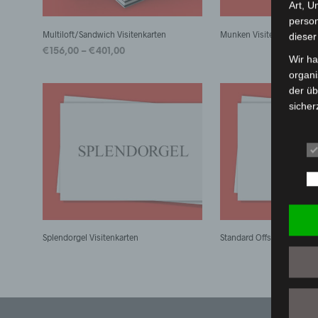
Art, U
person
Multiloft/Sandwich Visitenkarten
Munken Visitenkarten
dieser
€
156,00
–
€
401,00
Wir ha
organ
der üb
sicher
grunds
gewähr
frei, 
telefo
Beg
Die Da
Splendorgel Visitenkarten
Standard Offset Visitenkar
Europä
Grund
sowohl
einfac
die ve