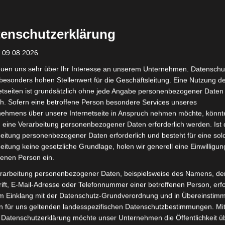
OUT OF ST
enschutzerklärung
: 09.08.2026
euen uns sehr über Ihr Interesse an unserem Unternehmen. Datenschu
besonders hohen Stellenwert für die Geschäftsleitung. Eine Nutzung d
etseiten ist grundsätzlich ohne jede Angabe personenbezogener Daten
h. Sofern eine betroffene Person besondere Services unseres
Design Offset Visitenkarten
Distinction Visi
nehmens über unsere Internetseite in Anspruch nehmen möchte, könnt
 eine Verarbeitung personenbezogener Daten erforderlich werden. Ist 
eitung personenbezogener Daten erforderlich und besteht für eine sol
eitung keine gesetzliche Grundlage, holen wir generell eine Einwilligun
fenen Person ein.
rarbeitung personenbezogener Daten, beispielsweise des Namens, de
ift, E-Mail-Adresse oder Telefonnummer einer betroffenen Person, erfo
im Einklang mit der Datenschutz-Grundverordnung und in Übereinstim
n für uns geltenden landesspezifischen Datenschutzbestimmungen. Mit
 Datenschutzerklärung möchte unser Unternehmen die Öffentlichkeit ü