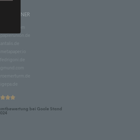
ERE PARTNER
papyrus.com
papierunion.de
offene
antalis.de
ehen,
metapaper.io
ng wie
fedrigoni.de
-
sdruck
.gmund.com
chen,
roemerturm.de
iert
igepa.de
erson,
mtbewertung bei Goole Stand
024