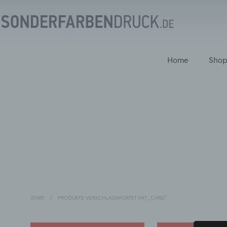
Home
Sho
START
/
PRODUKTE VERSCHLAGWORTET MIT „CARD“