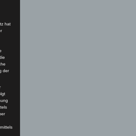
tz hat
er
e
die
che
g der
r
lgt
mung
tels
ber
mittels