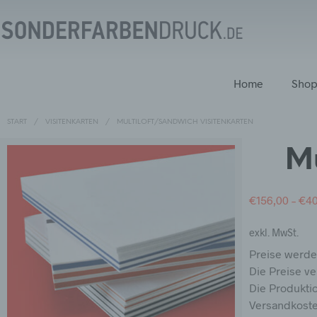
Home
Sho
START
/
VISITENKARTEN
/
MULTILOFT/SANDWICH VISITENKARTEN
Mu
€
156,00
–
€
40
exkl. MwSt.
Preise werd
Die Preise ve
Die Produktio
Versandkosten