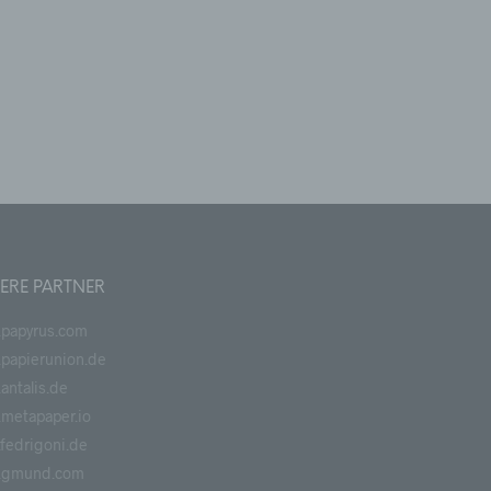
tlung,
 die
er
ERE PARTNER
det
papyrus.com
papierunion.de
n,
antalis.de
dieser
metapaper.io
fedrigoni.de
.gmund.com