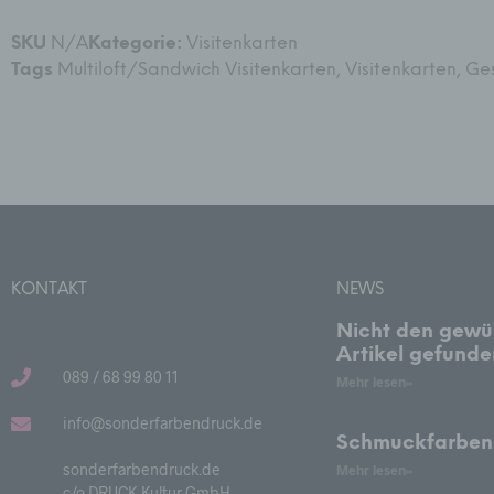
d
A
SKU
N/A
Kategorie:
Visitenkarten
V
Tags
Multiloft/Sandwich Visitenkarten
,
Visitenkarten
,
Ges
V
d
E
p
e
e
P
KONTAKT
NEWS
D
w
Nicht den gewü
P
Artikel gefund
089 / 68 99 80 11
A
Mehr lesen»
I
info@sonderfarbendruck.de
n
Schmuckfarben
sonderfarbendruck.de
Mehr lesen»
c/o DRUCK-Kultur GmbH