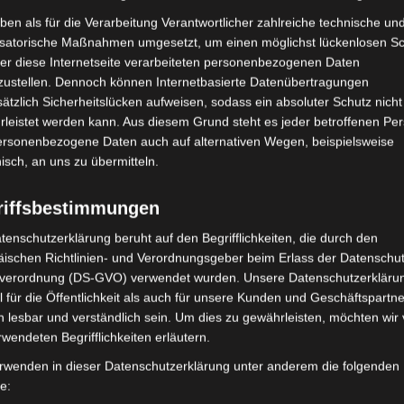
ben als für die Verarbeitung Verantwortlicher zahlreiche technische un
isatorische Maßnahmen umgesetzt, um einen möglichst lückenlosen S
er diese Internetseite verarbeiteten personenbezogenen Daten
zustellen. Dennoch können Internetbasierte Datenübertragungen
ätzlich Sicherheitslücken aufweisen, sodass ein absoluter Schutz nicht
leistet werden kann. Aus diesem Grund steht es jeder betroffenen Pe
personenbezogene Daten auch auf alternativen Wegen, beispielsweise
nisch, an uns zu übermitteln.
riffsbestimmungen
tenschutzerklärung beruht auf den Begrifflichkeiten, die durch den
ielschichtig!
ischen Richtlinien- und Verordnungsgeber beim Erlass der Datenschut
verordnung (DS-GVO) verwendet wurden. Unsere Datenschutzerklärun
ing Card, Card: Machen Sie Ihre Visitenkarten zum Aushängesch
 für die Öffentlichkeit als auch für unsere Kunden und Geschäftspartne
schen vielen verschiedenen Papierherstellern wählen. Sonderf
h lesbar und verständlich sein. Um dies zu gewährleisten, möchten wir
rwendeten Begrifflichkeiten erläutern.
Sonderfarben aus Ihrer qual
rwenden in dieser Datenschutzerklärung unter anderem die folgenden
fe:
ruckerei Sonderfarbendruck.d