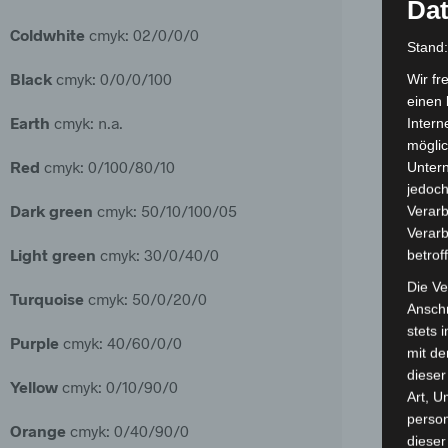
Dat
Coldwhite
cmyk: 02/0/0/0
Stand
Black
cmyk: 0/0/0/100
Wir fr
einen 
Earth
cmyk: n.a.
Intern
möglic
Red
cmyk: 0/100/80/10
Unter
jedoch
Dark
green
cmyk: 50/10/100/05
Verarb
Verarb
Light
green
cmyk: 30/0/40/0
betrof
Die Ve
Turquoise
cmyk: 50/0/20/0
Anschr
stets 
Purple
cmyk: 40/60/0/0
mit de
dieser
Yellow
cmyk: 0/10/90/0
Art, U
person
Orange
cmyk: 0/40/90/0
dieser