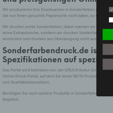
Wir produzieren Ihre Drucksachen in Sonderfarben auf versc
P
die von Ihnen gesuchte Papiersorte nicht dabei, so bestellen 
i
P
Wir drucken echte Sonderfarben, dabei machen wir keinen Un
d
keine Extrawünsche, sondern wir drucken Sonderfarben ohne 
e
anmischen und drucken aus Überzeugung nicht aus der Euros
K
d
Sonderfarbendruck.de ist Ih
k
w
Spezifikationen auf speziell
b
Das Portal wird betrieben von der DRUCK-Kultur GmbH, einer
B
Online-Druck-Portal, auf dem Sie keine 08/15-Produkte finde
d
und Qualitätsbewusstsein.
V
c
Benötigen Sie noch weitere Produkte in Sonderfarben, wie z. 
Angebot.
V
a
p