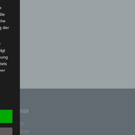
e
die
che
g der
r
lgt
mung
tels
ber
mittels
d
chutz
ERE PARTNER
papyrus.com
papierunion.de
rson