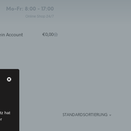
Mo-Fr: 8:00 - 17:00
Online Shop 24/7
in Account
€
0,00
tz hat
STANDARDSORTIERUNG
er