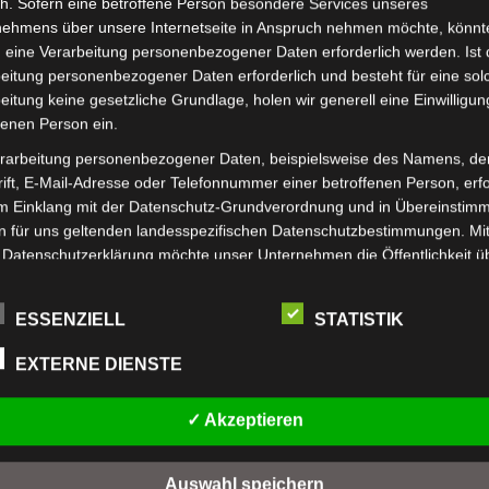
h. Sofern eine betroffene Person besondere Services unseres
nehmens über unsere Internetseite in Anspruch nehmen möchte, könnt
 eine Verarbeitung personenbezogener Daten erforderlich werden. Ist 
eitung personenbezogener Daten erforderlich und besteht für eine sol
eitung keine gesetzliche Grundlage, holen wir generell eine Einwilligun
fenen Person ein.
rarbeitung personenbezogener Daten, beispielsweise des Namens, de
ift, E-Mail-Adresse oder Telefonnummer einer betroffenen Person, erfo
im Einklang mit der Datenschutz-Grundverordnung und in Übereinstim
Jupp Visitenkarten
n für uns geltenden landesspezifischen Datenschutzbestimmungen. Mit
 Datenschutzerklärung möchte unser Unternehmen die Öffentlichkeit ü
mfang und Zweck der von uns erhobenen, genutzten und verarbeiteten
enbezogenen Daten informieren. Ferner werden betroffene Personen 
ESSENZIELL
STATISTIK
 Datenschutzerklärung über die ihnen zustehenden Rechte aufgeklärt.
ben als für die Verarbeitung Verantwortlicher zahlreiche technische un
EXTERNE DIENSTE
isatorische Maßnahmen umgesetzt, um einen möglichst lückenlosen S
FIRMA
UNS
er diese Internetseite verarbeiteten personenbezogenen Daten
✓ Akzeptieren
zustellen. Dennoch können Internetbasierte Datenübertragungen
nschten
Allgemeine Geschäftsbedingungen
www.
ätzlich Sicherheitslücken aufweisen, sodass ein absoluter Schutz nicht
en?
Datenschutzbelehrung
www.
leistet werden kann. Aus diesem Grund steht es jeder betroffenen Pe
Auswahl speichern