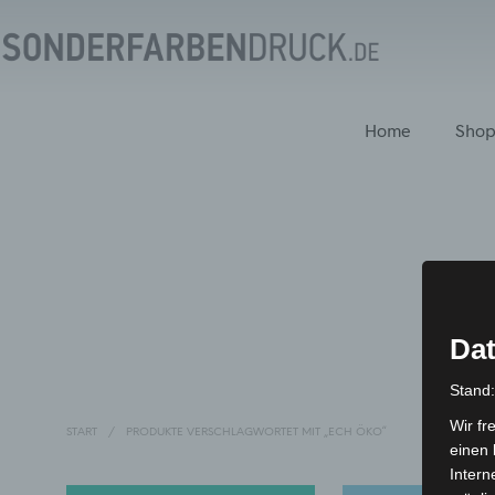
Home
Sho
Dat
Stand
Wir fr
START
/
PRODUKTE VERSCHLAGWORTET MIT „ECH ÖKO“
einen 
Intern