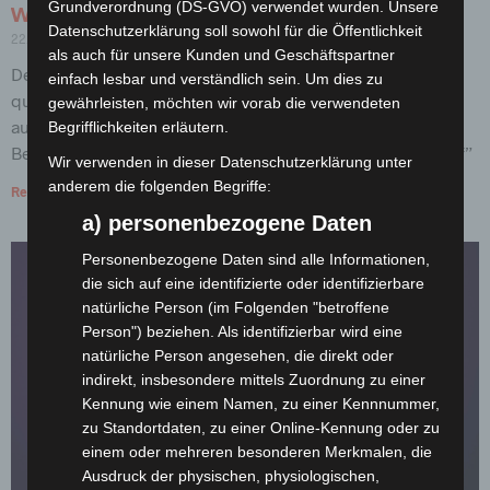
Grundverordnung (DS-GVO) verwendet wurden. Unsere
Was ist Offsetdruck?
Datenschutzerklärung soll sowohl für die Öffentlichkeit
22. Oktober 2018
Keine Kommentare
als auch für unsere Kunden und Geschäftspartner
Der Offsetdruck ist ein Druckverfahren, und zwar das
einfach lesbar und verständlich sein. Um dies zu
qualitativ und produktionstechnisch am weitesten
gewährleisten, möchten wir vorab die verwendeten
ausgereifteste der Hauptdruckverfahren. Seine
Begrifflichkeiten erläutern.
Bezeichnung kommt vom englischen “offset” oder “set off”
Wir verwenden in dieser Datenschutzerklärung unter
anderem die folgenden Begriffe:
Read More »
a) personenbezogene Daten
Personenbezogene Daten sind alle Informationen,
die sich auf eine identifizierte oder identifizierbare
natürliche Person (im Folgenden "betroffene
Person") beziehen. Als identifizierbar wird eine
natürliche Person angesehen, die direkt oder
indirekt, insbesondere mittels Zuordnung zu einer
Kennung wie einem Namen, zu einer Kennnummer,
zu Standortdaten, zu einer Online-Kennung oder zu
einem oder mehreren besonderen Merkmalen, die
Ausdruck der physischen, physiologischen,