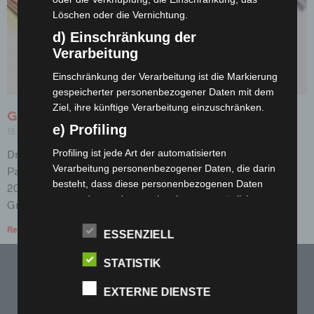
Löschen oder die Vernichtung.
d) Einschränkung der
Verarbeitung
Einschränkung der Verarbeitung ist die Markierung
gespeicherter personenbezogener Daten mit dem
Ziel, ihre künftige Verarbeitung einzuschränken.
Gmund Colors Sortimentserweiterung
e) Profiling
15. Oktober 2018
Keine Kommentare
Drei neue Kollektionen im Gmund Colors Farbsystem für
Profiling ist jede Art der automatisierten
Verarbeitung personenbezogener Daten, die darin
Papier Die erfolgreiche Gmund Colors Kollektion kommt
besteht, dass diese personenbezogenen Daten
2018 mit einer Sortimentsergänzung auf den Markt: Mit
verwendet werden, um bestimmte persönliche
Gmund Colors
Aspekte, die sich auf eine natürliche Person
Read More »
beziehen, zu bewerten, insbesondere, um Aspekte
ESSENZIELL
bezüglich Arbeitsleistung, wirtschaftlicher Lage,
Gesundheit, persönlicher Vorlieben, Interessen,
STATISTIK
Zuverlässigkeit, Verhalten, Aufenthaltsort oder
KONTAKT
EXTERNE DIENSTE
Ortswechsel dieser natürlichen Person zu
analysieren oder vorherzusagen.