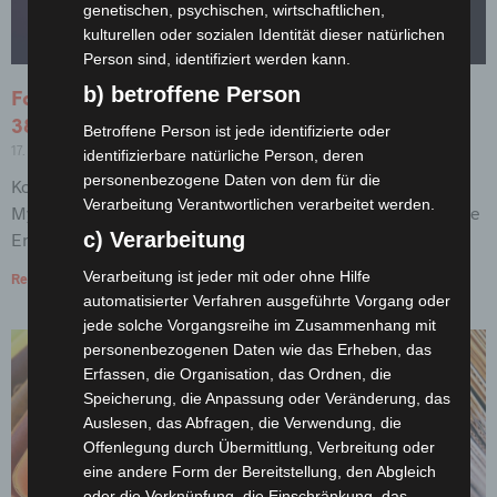
genetischen, psychischen, wirtschaftlichen,
kulturellen oder sozialen Identität dieser natürlichen
Person sind, identifiziert werden kann.
b) betroffene Person
Farbe des Jahres ist der Lilaton PANTONE 18-
3838 Ultra Violet
Betroffene Person ist jede identifizierte oder
17. Oktober 2018
Keine Kommentare
identifizierbare natürliche Person, deren
personenbezogene Daten von dem für die
Komplex und kontemplativ – Ultra Violet spielt an auf die
Verarbeitung Verantwortlichen verarbeitet werden.
Mysterien des Kosmos, die Faszination der Zukunft und die
c) Verarbeitung
Entdeckungen jenseits der heutigen Erkenntnisse. Der
Verarbeitung ist jeder mit oder ohne Hilfe
Read More »
automatisierter Verfahren ausgeführte Vorgang oder
jede solche Vorgangsreihe im Zusammenhang mit
personenbezogenen Daten wie das Erheben, das
Erfassen, die Organisation, das Ordnen, die
Speicherung, die Anpassung oder Veränderung, das
Auslesen, das Abfragen, die Verwendung, die
Offenlegung durch Übermittlung, Verbreitung oder
eine andere Form der Bereitstellung, den Abgleich
oder die Verknüpfung, die Einschränkung, das