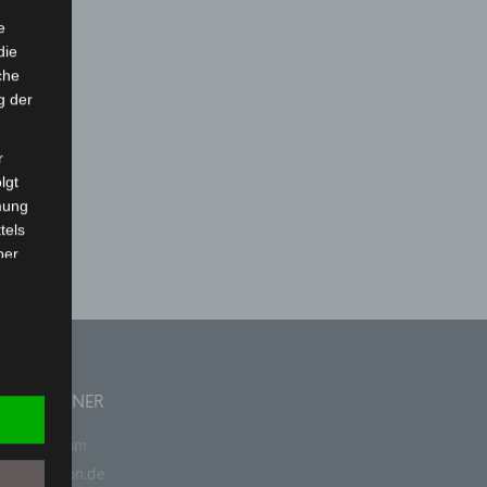
e
die
che
g der
r
lgt
mung
tels
ber
mittels
d
chutz
ERE PARTNER
papyrus.com
papierunion.de
rson