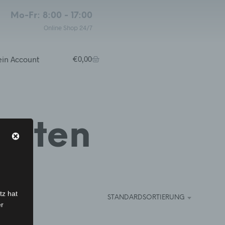
Mo-Fr: 8:00 - 17:00
Online Shop 24/7
in Account
€
0,00
arten
tz hat
STANDARDSORTIERUNG
er