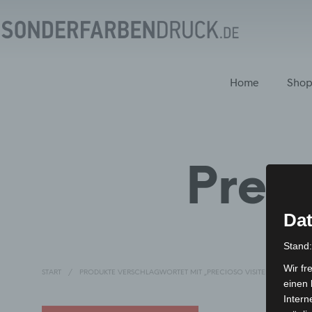
Home
Sho
Prec
Dat
Stand
Wir fr
START
/
PRODUKTE VERSCHLAGWORTET MIT „PRECIOSO VISITENKARTEN“
einen 
Intern