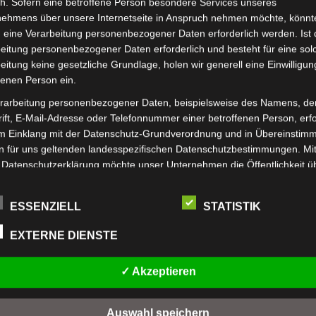
h. Sofern eine betroffene Person besondere Services unseres
nehmens über unsere Internetseite in Anspruch nehmen möchte, könnt
 eine Verarbeitung personenbezogener Daten erforderlich werden. Ist 
eitung personenbezogener Daten erforderlich und besteht für eine sol
eitung keine gesetzliche Grundlage, holen wir generell eine Einwilligun
fenen Person ein.
rarbeitung personenbezogener Daten, beispielsweise des Namens, de
ift, E-Mail-Adresse oder Telefonnummer einer betroffenen Person, erfo
im Einklang mit der Datenschutz-Grundverordnung und in Übereinstim
n für uns geltenden landesspezifischen Datenschutzbestimmungen. Mit
 Datenschutzerklärung möchte unser Unternehmen die Öffentlichkeit ü
mfang und Zweck der von uns erhobenen, genutzten und verarbeiteten
enbezogenen Daten informieren. Ferner werden betroffene Personen 
ESSENZIELL
STATISTIK
 Datenschutzerklärung über die ihnen zustehenden Rechte aufgeklärt.
ben als für die Verarbeitung Verantwortlicher zahlreiche technische un
EXTERNE DIENSTE
isatorische Maßnahmen umgesetzt, um einen möglichst lückenlosen S
FIRMA
UNS
er diese Internetseite verarbeiteten personenbezogenen Daten
✓ Akzeptieren
zustellen. Dennoch können Internetbasierte Datenübertragungen
nschten
Allgemeine Geschäftsbedingungen
www.
ätzlich Sicherheitslücken aufweisen, sodass ein absoluter Schutz nicht
en?
Datenschutzbelehrung
www.
leistet werden kann. Aus diesem Grund steht es jeder betroffenen Pe
Auswahl speichern