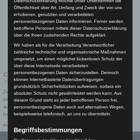
Datenschutzerklärung möchte unser Unternehmen die
Öffentlichkeit über Art, Umfang und Zweck der von uns
erhobenen, genutzten und verarbeiteten
personenbezogenen Daten informieren. Ferner werden
betroffene Personen mittels dieser Datenschutzerklärung
über die ihnen zustehenden Rechte aufgeklärt.
Wir haben als für die Verarbeitung Verantwortlicher
zahlreiche technische und organisatorische Maßnahmen
umgesetzt, um einen möglichst lückenlosen Schutz der
über diese Internetseite verarbeiteten
personenbezogenen Daten sicherzustellen. Dennoch
Conqueror CX22
können Internetbasierte Datenübertragungen
30. Oktober 2018
Keine Kommentare
grundsätzlich Sicherheitslücken aufweisen, sodass ein
Zeitgenössisch und präzise. Zur Familie Conqueror
absoluter Schutz nicht gewährleistet werden kann. Aus
smooth/satin gehört das moderne, superglatte CX22, ein
diesem Grund steht es jeder betroffenen Person frei,
ausgesprochen seidiges, klanghartes Papier, das sich
personenbezogene Daten auch auf alternativen Wegen,
besonders für feine Details und gute
beispielsweise telefonisch, an uns zu übermitteln.
Read More »
Begriffsbestimmungen