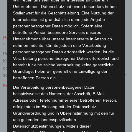
Wir freuen uns sehr über Ihr Interesse an unserem
Unternehmen. Datenschutz hat einen besonders hohen
Stellenwert für die Geschäftsleitung. Eine Nutzung der
Internetseiten ist grundsätzlich ohne jede Angabe
personenbezogener Daten möglich. Sofern eine
betroffene Person besondere Services unseres
Precioso: Einfach schön
Unternehmens über unsere Internetseite in Anspruch
6. November 2018
Keine Kommentare
nehmen möchte, könnte jedoch eine Verarbeitung
personenbezogener Daten erforderlich werden. Ist die
Precioso ist der Klassiker unter den
Verarbeitung personenbezogener Daten erforderlich und
Korrespondenzpapieren. Unverwechselbar dank seines
besteht für eine solche Verarbeitung keine gesetzliche
edlen Baumwoll-Hadern-Anteils. In gewichtigen 110 g/m²
Grundlage, holen wir generell eine Einwilligung der
sowie 300 g/m² für die passende Visitenkarte. Auf Wunsch
betroffenen Person ein.
Read More »
Die Verarbeitung personenbezogener Daten,
beispielsweise des Namens, der Anschrift, E-Mail-
Adresse oder Telefonnummer einer betroffenen Person,
erfolgt stets im Einklang mit der Datenschutz-
Grundverordnung und in Übereinstimmung mit den für
uns geltenden landesspezifischen
Datenschutzbestimmungen. Mittels dieser