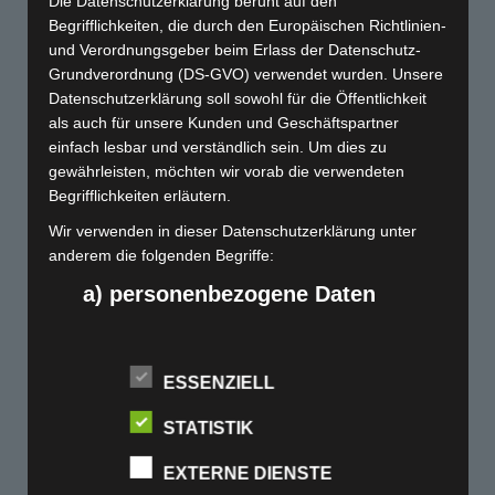
Die Datenschutzerklärung beruht auf den
Begrifflichkeiten, die durch den Europäischen Richtlinien-
KONTAKT
und Verordnungsgeber beim Erlass der Datenschutz-
Grundverordnung (DS-GVO) verwendet wurden. Unsere
Datenschutzerklärung soll sowohl für die Öffentlichkeit
089 / 68 99 80 11
als auch für unsere Kunden und Geschäftspartner
einfach lesbar und verständlich sein. Um dies zu
info@sonderfarbendruck.de
gewährleisten, möchten wir vorab die verwendeten
sonderfarbendruck.de
Begrifflichkeiten erläutern.
c/o DRUCK-Kultur GmbH
Osterfeldstraße 90
Wir verwenden in dieser Datenschutzerklärung unter
85737 Ismaning bei München
anderem die folgenden Begriffe:
a) personenbezogene Daten
Personenbezogene Daten sind alle Informationen,
NEWS
FIRMA
UNSERE
PARTNER
die sich auf eine identifizierte oder identifizierbare
Allgemeine
Nicht den
natürliche Person (im Folgenden "betroffene
ESSENZIELL
www.papyrus.com
Geschäftsbedingungen
Person") beziehen. Als identifizierbar wird eine
gewünschte
www.papierunion.de
Datenschutzbelehrung
natürliche Person angesehen, die direkt oder
STATISTIK
n Artikel
www.antalis.de
Zahlungsarten
indirekt, insbesondere mittels Zuordnung zu einer
gefunden?
www.metapaper.io
EXTERNE DIENSTE
Kennung wie einem Namen, zu einer Kennnummer,
Versandarten
Mehr lesen»