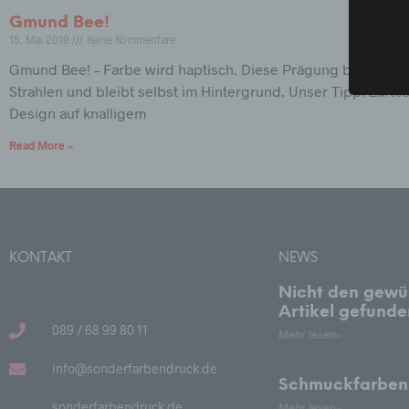
K
Gmund Bee!
d
15. Mai 2019
Keine Kommentare
k
w
Gmund Bee! – Farbe wird haptisch. Diese Prägung bringt di
Strahlen und bleibt selbst im Hintergrund. Unser Tipp: Zarte
b
Design auf knalligem
B
d
Read More »
V
c
V
a
KONTAKT
NEWS
p
d
Nicht den gewü
A
Artikel gefund
V
089 / 68 99 80 11
Mehr lesen»
V
info@sonderfarbendruck.de
d
Schmuckfarben
E
sonderfarbendruck.de
Mehr lesen»