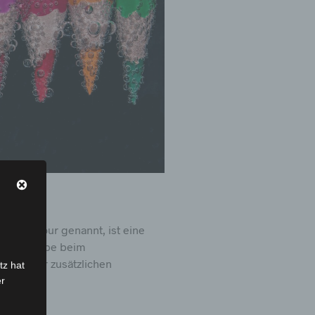
Spotcolour genannt, ist eine
 Druckfarbe beim
arben für zusätzlichen
tz hat
er