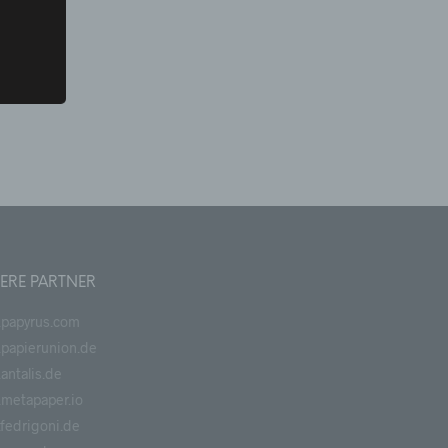
sdruck
chen,
iert
erson,
g mit
ERE PARTNER
tion,
papyrus.com
tlung,
papierunion.de
 die
antalis.de
metapaper.io
fedrigoni.de