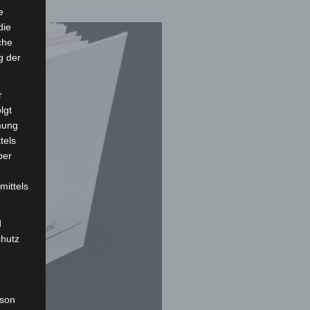
e
die
che
g der
r
lgt
mung
tels
ber
mittels
d
chutz
rson