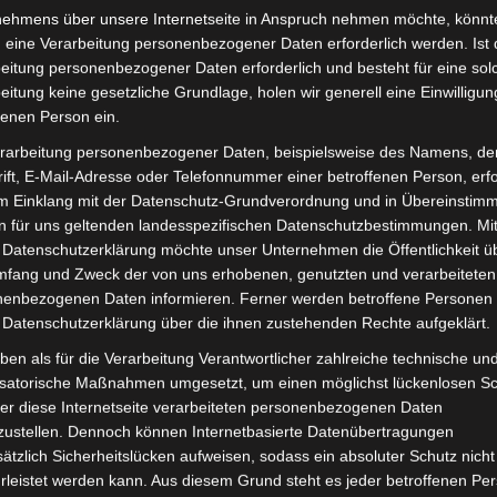
nehmens über unsere Internetseite in Anspruch nehmen möchte, könnt
 eine Verarbeitung personenbezogener Daten erforderlich werden. Ist 
eitung personenbezogener Daten erforderlich und besteht für eine sol
eitung keine gesetzliche Grundlage, holen wir generell eine Einwilligun
fenen Person ein.
rarbeitung personenbezogener Daten, beispielsweise des Namens, de
ift, E-Mail-Adresse oder Telefonnummer einer betroffenen Person, erfo
im Einklang mit der Datenschutz-Grundverordnung und in Übereinstim
n für uns geltenden landesspezifischen Datenschutzbestimmungen. Mit
 Datenschutzerklärung möchte unser Unternehmen die Öffentlichkeit ü
mfang und Zweck der von uns erhobenen, genutzten und verarbeiteten
enbezogenen Daten informieren. Ferner werden betroffene Personen 
 Datenschutzerklärung über die ihnen zustehenden Rechte aufgeklärt.
ben als für die Verarbeitung Verantwortlicher zahlreiche technische un
isatorische Maßnahmen umgesetzt, um einen möglichst lückenlosen S
er diese Internetseite verarbeiteten personenbezogenen Daten
zustellen. Dennoch können Internetbasierte Datenübertragungen
ätzlich Sicherheitslücken aufweisen, sodass ein absoluter Schutz nicht
leistet werden kann. Aus diesem Grund steht es jeder betroffenen Pe