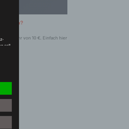
sterbuch?
hutzgebühr von 10 €. Einfach hier
z-
g soll
r
 vorab
offene
ehen,
ng wie
-