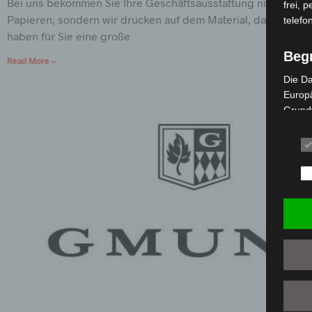
Bei uns bekommen Sie Ihre Geschäftsausstattung nicht nur a
frei, 
Papieren, sondern wir drucken auf dem Material, das Sie wü
telefo
haben für Sie eine große
Beg
Read More »
Die Da
Europä
Grund
sowohl
einfac
die ve
Wir ve
Begrif
P
i
P
d
e