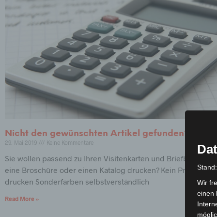
Nicht den gewünschten Artikel gefunden?
29. Mai 2019
Keine Kommentare
Dat
Sie wollen passend zu Ihren Visitenkarten und Briefbögen noc
Stand
eine Broschüre oder einen Katalog drucken? Kein Problem für
drucken Sonderfarben selbstverständlich
Wir fr
einen 
Read More »
Intern
möglic