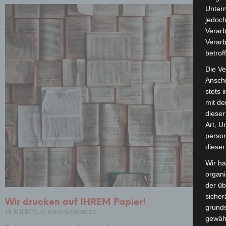
Unter
jedoch
Verarb
Verarb
betrof
Die Ve
Anschr
stets 
mit de
dieser
Art, U
person
dieser
Wir ha
organ
der üb
sicher
Wir drucken auf IHREM Papier!
grunds
19. Mai 2019
Keine Kommentare
gewähr