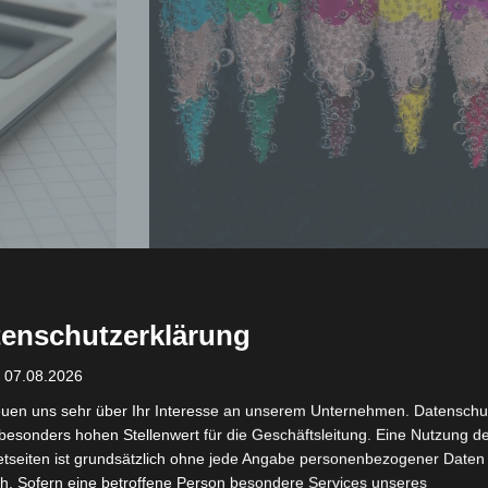
Schmuckfarben
22. Mai 2019
Keine Kommentare
enschutzerklärung
h einen Flyer,
Eine Schmuckfarbe, auch Sonderfarbe oder 
: 07.08.2026
 uns. Wir
zusätzlich zu den Grundfarben verwendete
Mehrfarbdruck. Der Begriff umfasst Volltonf
euen uns sehr über Ihr Interesse an unserem Unternehmen. Datenschu
Farbtiefenumfang ebenso
besonders hohen Stellenwert für die Geschäftsleitung. Eine Nutzung d
etseiten ist grundsätzlich ohne jede Angabe personenbezogener Daten
Read More »
h. Sofern eine betroffene Person besondere Services unseres